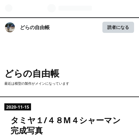
どらの自由帳
読者になる
どらの自由帳
最近は模型の製作がメインになっています
2020
-
11
-
15
タミヤ１/４８M４シャーマン
完成写真