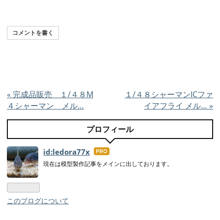
コメントを書く
«
完成品販売 １/４８M
１/４８シャーマンICファ
４シャーマン メル…
イアフライ メル…
»
プロフィール
id:ledora77x
はて
なブ
現在は模型製作記事をメインに出しております。
ログ
Pro
このブログについて